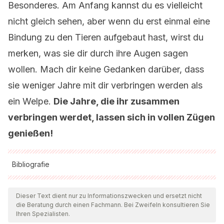
Besonderes. Am Anfang kannst du es vielleicht
nicht gleich sehen, aber wenn du erst einmal eine
Bindung zu den Tieren aufgebaut hast, wirst du
merken, was sie dir durch ihre Augen sagen
wollen. Mach dir keine Gedanken darüber, dass
sie weniger Jahre mit dir verbringen werden als
ein Welpe.
Die Jahre, die ihr zusammen
verbringen werdet, lassen sich in vollen Zügen
genießen!
Bibliografie
Alle zitierten Quellen wurden von unserem Team gründlich
geprüft, um deren Qualität, Verlässlichkeit, Aktualität und
Dieser Text dient nur zu Informationszwecken und ersetzt nicht
die Beratung durch einen Fachmann. Bei Zweifeln konsultieren Sie
Gültigkeit zu gewährleisten. Die Bibliographie dieses Artikels
Ihren Spezialisten.
wurde als zuverlässig und akademisch oder wissenschaftlich