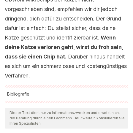
vorgeschrieben sind, empfehlen wir dir jedoch
dringend, dich dafür zu entscheiden. Der Grund
dafür ist einfach: Du stellst sicher, dass deine
Katze geschützt und identifizierbar ist.
Wenn
deine Katze verloren geht, wirst du froh sein,
dass sie einen Chip hat.
Darüber hinaus handelt
es sich um ein schmerzloses und kostengünstiges
Verfahren.
Bibliografie
Alle zitierten Quellen wurden von unserem Team gründlich
geprüft, um deren Qualität, Verlässlichkeit, Aktualität und
Dieser Text dient nur zu Informationszwecken und ersetzt nicht
die Beratung durch einen Fachmann. Bei Zweifeln konsultieren Sie
Gültigkeit zu gewährleisten. Die Bibliographie dieses Artikels
Ihren Spezialisten.
wurde als zuverlässig und akademisch oder wissenschaftlich