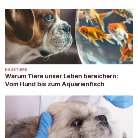
dolor en perros y gatos.
Valderrama, J. C., Martínez-Raga, J., & Sancho, A. (2000).
La buprenorfina. Trastornos adictivos, 2(2), 94-98.
Anestesia y analgesia en el perro y el gato. Recogido el 10
de julio en
http://www.colvema.org/WV_descargas/resumenanestesia-
03062009230243.pdf
HAUSTIERE
Warum Tiere unser Leben bereichern:
Vom Hund bis zum Aquarienfisch