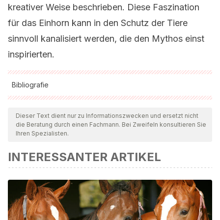
kreativer Weise beschrieben. Diese Faszination
für das Einhorn kann in den Schutz der Tiere
sinnvoll kanalisiert werden, die den Mythos einst
inspirierten.
Bibliografie
Alle zitierten Quellen wurden von unserem Team gründlich
geprüft, um deren Qualität, Verlässlichkeit, Aktualität und
Dieser Text dient nur zu Informationszwecken und ersetzt nicht
die Beratung durch einen Fachmann. Bei Zweifeln konsultieren Sie
Gültigkeit zu gewährleisten. Die Bibliographie dieses Artikels
Ihren Spezialisten.
wurde als zuverlässig und akademisch oder wissenschaftlich
INTERESSANTER ARTIKEL
präzise angesehen.
Christen, A. G., & Christen, J. A. (2011). The unicorn and the
narwhal: a tale of the tooth.
Journal of the History of
Dentistry
, 59(3), 135-142.
https://pubmed.ncbi.nlm.nih.gov/22372187/#:~:text=The%