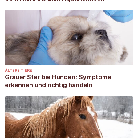
20190950.
https://royalsocietypublishing.org/doi/10.1098/rsbl.2019.0
Kosintsev, P., Mitchell, K. J., Devièse, T., van Der Plicht, J.,
Kuitems, M., Petrova, E., Tikhonov, A., Higham, T.,
Comeskey, D., Turney, C., Cooper, A., van Kolfschoten, T.,
Stuart, A., & Lister, A. M. (2019). Evolution and extinction of
the giant rhinoceros Elasmotherium sibiricum sheds light on
late Quaternary megafaunal extinctions.
Nature Ecology &
ÄLTERE TIERE
Evolution
, 3(1), 31-38.
Grauer Star bei Hunden: Symptome
https://www.nature.com/articles/s41559-018-0722-0
erkennen und richtig handeln
McCormick-Thompson, B. (2018) From Narwhals to —
Unicorns?!
The Whaling Museum & Education Center
.
Consultado el 22 de mayo de 2023.
http://www.cshwhalingmuseum.org/1/post/2018/08/from-
narwhals-to-unicorns.html
Nweeia, M. T., Eichmiller, F. C., Hauschka, P. V., Donahue, G.