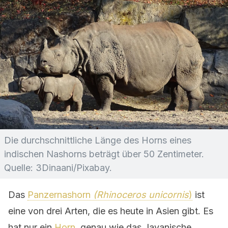
Die durchschnittliche Länge des Horns eines
indischen Nashorns beträgt über 50 Zentimeter.
Quelle: 3Dinaani/Pixabay.
Das
Panzernashorn
(Rhinoceros unicornis
)
ist
eine von drei Arten, die es heute in Asien gibt. Es
hat nur ein
Horn
, genau wie das Javanische