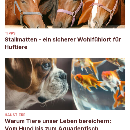
Duffin, C. J. (2017). ‘Fish’, fossil and fake: medicinal unicorn
horn. Geological Society, London,
Special
Publications
, 452(1), 211-259.
https://www.lyellcollection.org/doi/abs/10.1144/sp452.16
TIPPS
Ellis, S. & Talukdar, B. 2019. Rhinoceros unicornis.
The IUCN
Stallmatten - ein sicherer Wohlfühlort für
Red List of Threatened Species 2019
: e.T19496A18494149.
Huftiere
Consultado el 23 de mayo de 2023.
https://dx.doi.org/10.2305/IUCN.UK.2019-
3.RLTS.T19496A18494149.en
Fischer, L. P. (2011). The unicorn and the unicorn horn
among apothecaries and physicians.
Histoire des Sciences
Medicales
, 45(3), 265-274.
https://pubmed.ncbi.nlm.nih.gov/22073757/
Graham, Z. A., Garde, E., Heide-Jørgensen, M. P., &
HAUSTIERE
Palaoro, A. V. (2020). The longer the better: evidence that
Warum Tiere unser Leben bereichern:
narwhal tusks are sexually selected.
Biology Letters
,
16
(3),
Vom Hund bis zum Aquarienfisch