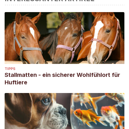
Structure in Primary Song of the Mockingbird (Mimus
polyglottos). (1965).
The Auk, 82(2), 161–189.
Howard, R. (1974). The Influence of Sexual Selection and
Interspecific Competition on Mockingbird Song (Mimus
polyglottos).
Evolution,
28
(3), 428-438.
TIPPS
Stallmatten - ein sicherer Wohlfühlort für
Huftiere