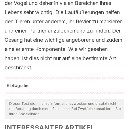
der Vögel und daher in vielen Bereichen ihres
Lebens sehr wichtig. Die Lautäußerungen helfen
den Tieren unter anderem, ihr Revier zu markieren
und einen Partner anzulocken und zu finden. Der
Gesang hat eine wichtige angeborene und zudem
eine erlernte Komponente. Wie wir gesehen
haben, ist dies nicht nur auf eine bestimmte Art
beschränkt.
Bibliografie
Alle zitierten Quellen wurden von unserem Team gründlich
geprüft, um deren Qualität, Verlässlichkeit, Aktualität und
Dieser Text dient nur zu Informationszwecken und ersetzt nicht
die Beratung durch einen Fachmann. Bei Zweifeln konsultieren Sie
Gültigkeit zu gewährleisten. Die Bibliographie dieses Artikels
Ihren Spezialisten.
wurde als zuverlässig und akademisch oder wissenschaftlich
INTERESSANTER ARTIKEL
präzise angesehen.