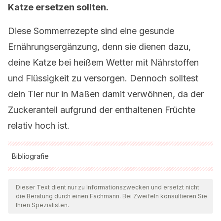
Katze ersetzen sollten.
Diese Sommerrezepte sind eine gesunde
Ernährungsergänzung, denn sie dienen dazu,
deine Katze bei heißem Wetter mit Nährstoffen
und Flüssigkeit zu versorgen. Dennoch solltest
dein Tier nur in Maßen damit verwöhnen, da der
Zuckeranteil aufgrund der enthaltenen Früchte
relativ hoch ist.
Bibliografie
Alle zitierten Quellen wurden von unserem Team gründlich
geprüft, um deren Qualität, Verlässlichkeit, Aktualität und
Dieser Text dient nur zu Informationszwecken und ersetzt nicht
die Beratung durch einen Fachmann. Bei Zweifeln konsultieren Sie
Gültigkeit zu gewährleisten. Die Bibliographie dieses Artikels
Ihren Spezialisten.
wurde als zuverlässig und akademisch oder wissenschaftlich